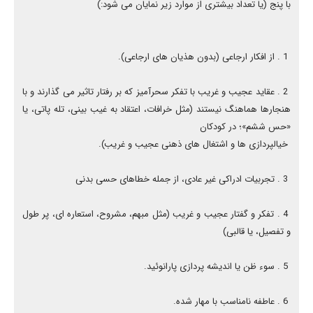
با پنج (یا تعداد بیشتری از موارد زیر نمایان می شود:)
1 . از افکار ارجاعی (بدون هذیان های ارجاعی).
2 . عقاید عجیب و غریب با تفکر سحرآمیز که بر رفتار تاثیر می گذارند و با
هنجارها هماهنگ نیستند (مثل خرافات، اعتقاد به غیب بینی، تله پاتی، یا
«حس ششم»؛ در کودکان
خیالپردازی ها و اشتغال های ذهنی عجیب و غریب).
3 . تجربیات ادراکی غیر عادی، از جمله خطاهای حسی بدنی
4 . تفکر و گفتار عجیب و غریب (مثل مبهم، مشروح، استعاره ای، پر طول
و تفصیل، یا قالبی)
5 . سوء ظن یا اندیشه پردازی پارانوئید.
6 . عاطفه نامناسب با مهار شده.