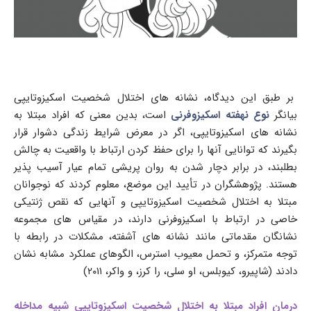
بر طبق این دیدگاه، نشانه های اختلال شخصیت اسکیزوتایپی
بیانگر
نوع نهفته اسکیزوفرنی
است، بدین معنی که افراد مبتلا به
نشانه های اسکیزوتایپی، اگر در معرض شرایط زندگی دشوار قرار
بگیرند که توانایی آنها را برای حفظ کردن ارتباط با واقعیت به چالش
بطلبند، در برابر دچار شدن به روان پریشی تمام عیار آسیب پذیر
هستند. پژوهشگران در تأیید این موضع، معلوم کردند که نوجوانان
مبتلا به اختلال شخصیت اسکیزوتایپی و آنهایی که نقص ژنتیکی
خاصی در ارتباط با اسکیزوفرنی دارند، در مقیاس های مجموعه
نشانگان مقدماتی مانند نشانه های آشفته، مشکلات در رابطه با
توجه متمرکز، و تحمل معیوب استرس، الگوهای عملکرد مشابه نشان
دادند (شاپیرو، کیوبلس، او سلی، را کرز، و واکر، ۲۰۱۱)
درمان افراد مبتلا به اختلال شخصیت اسکیزوتایپی شبیه مداخله