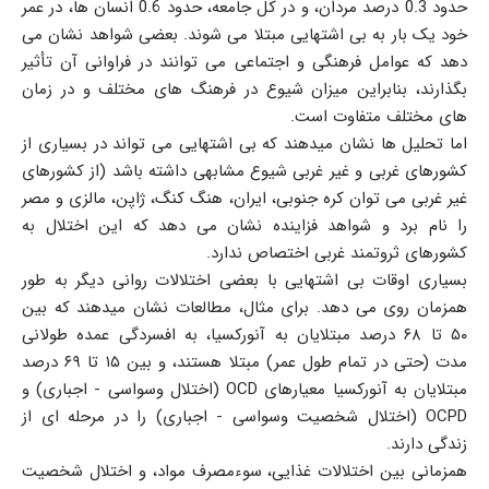
حدود 0.3 درصد مردان، و در کل جامعه، حدود 0.6 انسان ها، در عمر
خود یک بار به بی اشتهایی مبتلا می شوند. بعضی شواهد نشان می
دهد که عوامل فرهنگی و اجتماعی می توانند در فراوانی آن تأثیر
بگذارند، بنابراین میزان شیوع در فرهنگ های مختلف و در زمان
های مختلف متفاوت است.
اما تحلیل ها نشان میدهند که بی اشتهایی می تواند در بسیاری از
کشورهای غربی و غیر غربی شیوع مشابهی داشته باشد (از کشورهای
غیر غربی می توان کره جنوبی، ایران، هنگ کنگ، ژاپن، مالزی و مصر
را نام برد و شواهد فزاینده نشان می دهد که این اختلال به
کشورهای ثروتمند غربی اختصاص ندارد.
بسیاری اوقات بی اشتهایی با بعضی اختلالات روانی دیگر به طور
همزمان روی می دهد. برای مثال، مطالعات نشان میدهند که بین
۵۰ تا ۶۸ درصد مبتلایان به آنورکسیا، به افسردگی عمده طولانی
مدت (حتی در تمام طول عمر) مبتلا هستند، و بین ۱۵ تا ۶۹ درصد
مبتلایان به آنورکسیا معیارهای OCD (اختلال وسواسی - اجباری) و
OCPD (اختلال شخصیت وسواسی - اجباری) را در مرحله ای از
زندگی دارند.
همزمانی بین اختلالات غذایی، سوءمصرف مواد، و اختلال شخصیت