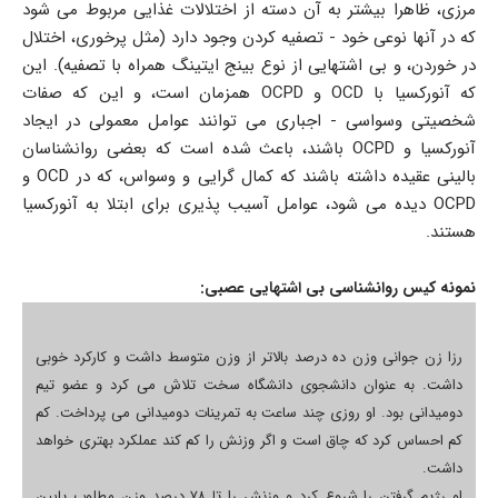
مرزی، ظاهرا بیشتر به آن دسته از اختلالات غذایی مربوط می شود
که در آنها نوعی خود - تصفیه کردن وجود دارد (مثل پرخوری، اختلال
در خوردن، و بی اشتهایی از نوع بینج ایتینگ همراه با تصفیه). این
که آنورکسیا با OCD و OCPD همزمان است، و این که صفات
شخصیتی وسواسی - اجباری می توانند عوامل معمولی در ایجاد
آنورکسیا و OCPD باشند، باعث شده است که بعضی روانشناسان
بالینی عقیده داشته باشند که کمال گرایی و وسواس، که در OCD و
OCPD دیده می شود، عوامل آسیب پذیری برای ابتلا به آنورکسیا
هستند.
نمونه کیس روانشناسی بی اشتهایی عصبی:
رزا زن جوانی وزن ده درصد بالاتر از وزن متوسط داشت و کارکرد خوبی
داشت. به عنوان دانشجوی دانشگاه سخت تلاش می کرد و عضو تیم
دومیدانی بود. او روزی چند ساعت به تمرینات دومیدانی می پرداخت. کم
کم احساس کرد که چاق است و اگر وزنش را کم کند عملکرد بهتری خواهد
داشت.
او رژیم گرفتن را شروع کرد و وزنش را تا ۷۸ درصد وزن مطلوب پایین