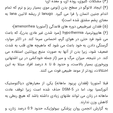
(۳) مشکلات کلیوی، روده ای، و معده ای؛
(۴) ایجاد لانوگو در سطح بدن (نوعی موی بسیار ریز و نرم که تمام
اندام جنین انسان را فرا می گیرد. lanugo از ریشه لاتین lana به
معنای پشم مشتق شده است)؛
(۵) فقدان غیرطبیعی دوره های قاعدگی (آمنوريا amenorrhea)؛
(۶) هایپوترمیا، hypothermia (سرد شدن غیر عادی بدن)، که باعث
می شود فرد حتی در هوای گرم، احساس سرما کند. در اکثر موارد،
گرسنگی دادن به خود باعث می شود که ماهیچه های قلب به شدت
ضعیف شود، زیرا بدن از آنها به صورت منبع پروتئین استفاده می
کند. در نتیجه، میزان مرگ و میر (از جمله خودکشی در بی اشتهایی
وپرخوری بسیار بالاست، و حدود ۵ تا ۸ درصد افراد مبتلا به این
اختلالات، زودتر از موعد طبیعی فوت می کنند.
قبلا آمنوريا (فقدان پریود ماهانه) یکی از معیارهای دیاگنوستیک
آنورکسیا بود، اما در 5-DSM حذف شده است زیرا توقف عادت
ماهانه در زنان می تواند علتهای زیادی داشته باشد که هیچ ربطی به
کاهش وزن ندارند.
به گزارش انجمن روان پزشکی بیولوژیک، حدود 0.9 درصد زنان، و