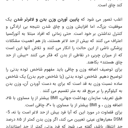
کند چاق است.
اغلب تصور می شود که
پایین آوردن وزن بدن و لاغرتر شدن
یک
موفقیت بزرگ، اما افزایش وزن و چاق شدن نتیجه بی ارادگی و
کنترل نداشتن بر خود است. حتی زمانی که افراد مبتلا به آنورکسیا
اعتراف می کنند که بیش از حد لاغر هستند، باز هم اهمیت مشکلات
پزشکی ناشی از این حالت را انکار می کنند و تلاش آنها این است
که از میزان چربی در نقاطی از بدن که فکر می کنند <بیش از حد
چاق هستند> بکاهند.
برای توصیف اضافه وزن و چاقی باید مفهوم شاخص توده بدنی را
توضیح دهیم. شاخص توده بدنی (یا شاخص جرم بدن) یک شاخص
ساده نسبت وزن به قد است که برای به دست آوردن آن، وزن بدن
به کیلوگرم را بر مربع قد به متر تقسیم می کنند .
طبق تعریف سازمان بهداشت جهانی، BMI بیشتر از پا مساوی با ۲۵،
اضافه وزن ، و BMI بیشتر از یا مساوی با ۳۰، چاقی است.
برای قضاوت در مورد این که آیا فرد بیش از حد لاغر است یا نه، 5-
DSM معیارهای عینی تعیین می کند، اگر وزن بدن کمتر از ۸۵ درصد
حد انتظار باشد، گفته می شود که فرد وزنی کمتر از حد استاندارد