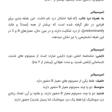
اسپسیفایر
به همراه درد غالب
(که قبلا اختلال درد نام داشت. این طبقه بندی برای
افرادی در نظر گرفته شده است که بیشتر از همه (عمدتأ و غالبا،
predominantly)، از درد شکایت دارند و در عین حال، معیارهای B و C در
این طبقه تشخیصی را نیز نشان میدهند.
اسپسیفایر
دایمی
: مشخصه اصلی دوره دایمی عبارت است از سمپتوم های شدید،
نابسامانی (نقص شديد، و مدت طولانی (بیشتر از ۶ ماه).
اسپسیفایر
خفيف
: فقط یکی از سمپتوم های معیار B حضور دارد
متوسط
: دو یا چند سمپتوم معیار B حضور دارند
شدید
: دو یا چند سمپتوم معیار B حضور دارند، و علاوه بر آن، تعداد زیادی
درد سوماتیک (یا فقط یک درد سوماتیک اما بسیار شدید) حضور دارند.