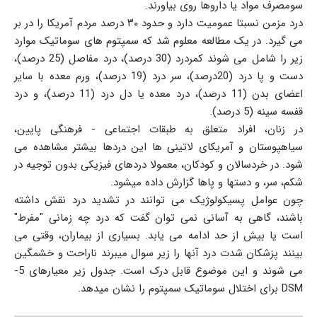
سومصرف مواد یا داروها روی بیاورند.
درد مزمن نسبتا عمومیت دارد و حدود ۳۰ درصد مردم آمریکا را در بر
می گیرد. در یک مطالعه معلوم شد که سمپتوم های سوماتیک موارد
زیر را شامل می شوند کمردرد (30 درصد)، درد مفاصل (25 درصد)،
دست و پا درد (20درصد)، سر درد (19 درصد)، ورم معده با سایر
اعضای بدن (11 درصد)، درد معده یا دل درد (11 درصد)، و درد
قفسه سینه (5 درصد).
در زنان، افراد متعلق به طبقات اجتماعی - فرهنگی پایین،
سیاهپوستان و آمریکای لاتینی ها این دردها بیشتر مشاهده می
شود. در خردسالان و کودکان، معمولا دردهای فیزیکی بدون توجیه در
شکم، سر، و دستها و پاها گزارش داده میشود.
چون عوامل پسیکولوژیک می توانند در تشدید درد نقش داشته
باشند، گاهی به آسانی نمی توان گفت که درد چه زمانی "مفرط"
است یا بیش از حد ادامه می یابد. بسیاری از بیماران، وقتی می
بینند پزشکان شدت درد آنها را زیر سوال میبرند ناراحت و خشمگین
می شوند و این موضوع قابل درک است. جدول زیر معیارهای 5-
DSM برای اختلال سوماتیک سمپتوم را نشان میدهد.