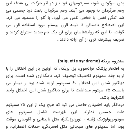
بدن سرگردان شود، سمپتومهای فرد نيز در اثر حرکت بی هدف این
رحم سرگردان به وجود می آیند. رحم سرگردان باعث درد جسمی می
شد تنگی نفس یا قطعی نفس می آورد، با گلو را مسدود می کرد.
این اصطلاح باستانی تا نیمه قرن بیستم مورد استفاده قرار می
گرفت، تا این که روانشناسان برای آن یک نام جدید اختراع کردند و
تعریف پیشرفته تری از آن ارائه دادند..
سندروم بریکه (briquette syndrome)
به افتخار پزشک فرانسوی، پل بریکه، که اولین بار این اختلال را با
ارايه چند سمپتوم کلاسیک توصیف کرد، نامگذاری شده است. برای
دیاگنوز شدن این اختلال ۶۰ سمپتوم ارایه شده بود و بیمار می
بایست ۲۵ سپتوم میداشت تا برای دیاگنوز شدن این اختلال واجد
الشرایط باشد.
درمانگر باید اطمینان حاصل می کرد که هیچ یک از این ۲۵ سمپتوم
علت جسمی ندارند. این فهرست شامل سمپتوم های
سودونورولوژیک (شبه - نورولوژیک)، مثل نابینایی و آفونیای موقت
بود، اما سمپتوم های هیجانی مثل افسردگی، حملات اضطراب، و