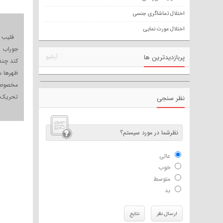
اختلال تماشاگری جنسی
اختلال عورت نمایی
فلیب بع
جوراب س
پربازدیدترین ها
آرشیو
کند چند 
ظهرها م
مخصوص خ
تحریک ج
نظر سنجی
نظرشما در مورد سیستم؟
عالی
خوب
متوسط
بد
ارسال نظر
نتایج