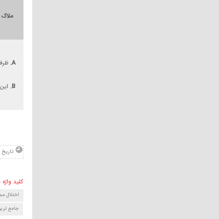
ملاک های 5-DSM برای اخت
A.
ظرف مدت حداقل ۶ ماه، تحر
B.
این 
تاریخ : .10.48
کلید واژه ه
اختلال م
جامع ترین