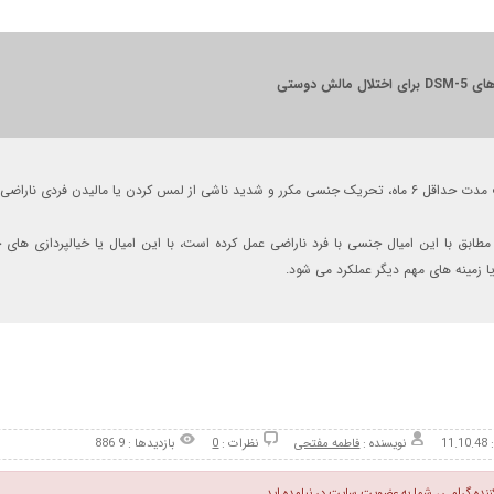
تلال مالش دوستی
دید ناشی از لمس کردن یا مالیدن فردی ناراضی، بهصورتی که با خیالپردازی ها، امیال، یا رفتارها آشکار می شود.
مطابق با این امیال جنسی با فرد ناراضی عمل کرده است، با این امیال یا خیالپردازی های 
ا زمینه های مهم دیگر عملکرد می شود.
11
نویسنده :
فاطمه مفتحی
نظرات :
0
بازدیدها : 9 886
کننده گرامی ، شما به عضویت سایت در نیامده اید.