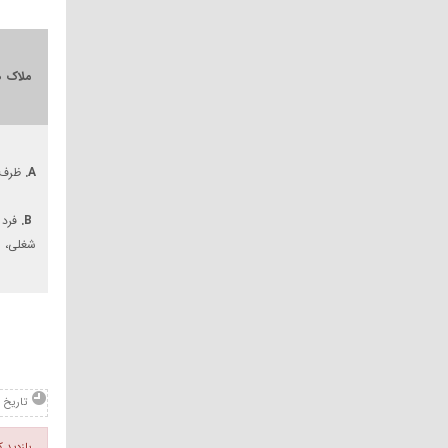
ملاک های 5-DSM برای اخ
A.
ظرف مدت حداقل ۶ ماه، تحریک جنسی مکرر و ش
B.
فرد 
شغلی، ی
تاریخ : .10.48
بازدید 