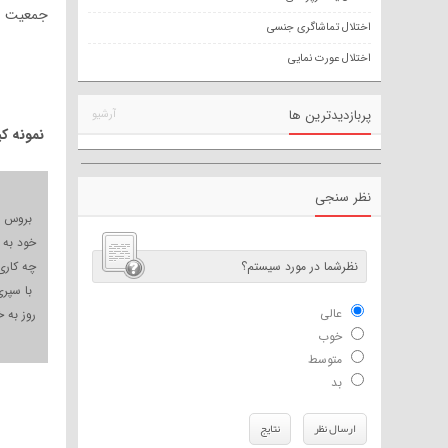
جمعیت نا
اختلال تماشاگری جنسی
اختلال عورت نمایی
پربازدیدترین ها
آرشیو
نمونه ک
نظر سنجی
بروس در
خود به 
نظرشما در مورد سیستم؟
چه کاری
با سپری
عالی
روز به 
خوب
متوسط
بد
ارسال نظر
نتایج