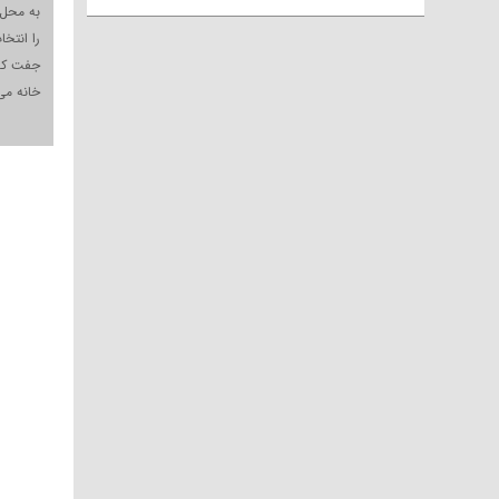
به محل 
را انتخ
جفت کفش
خانه می 