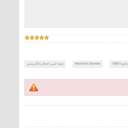
مع DSM-5
fetishistic disorder
نمونه کیس اختلال یادگارپرستی