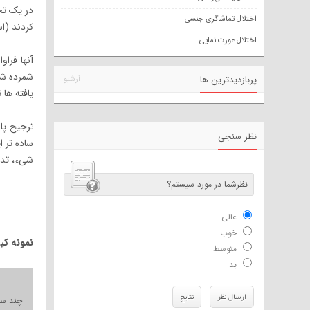
اختلال تماشاگری جنسی
کردند (اسک
اختلال عورت نمایی
آنها فراو
شمرده شدن
پربازدیدترین ها
آرشیو
یافته ها 
ترجیح پا 
نظر سنجی
ساده تر 
شیء، تدا
نظرشما در مورد سیستم؟
عالی
خوب
نمونه کی
متوسط
بد
ارسال نظر
نتایج
چند سال