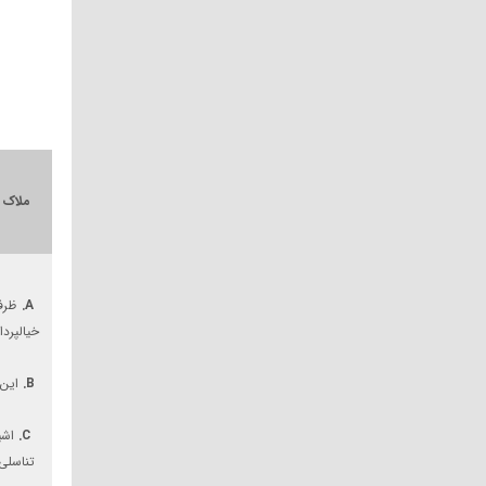
ملاک های dsm-5 برای
A.
خیالپردا
B.
این خ
C.
اشی
تناسلی 