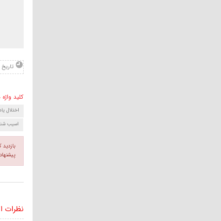
تاریخ : .10.48
کلید واژه ه
اختلال یا
اسیب شنا
بازدید 
پیشنهاد
نظرات ا