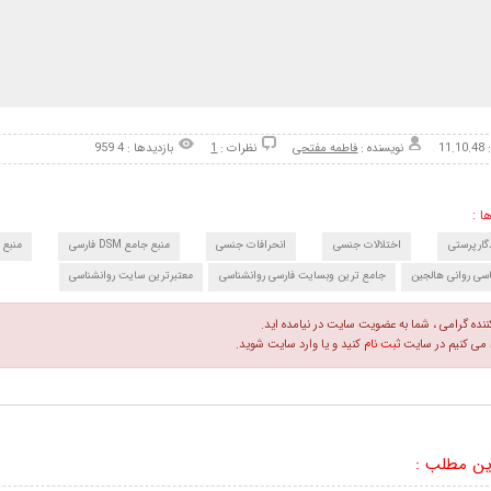
11
نویسنده :
فاطمه مفتحی
نظرات :
1
بازدیدها : 4 959
ا :
دگارپرستی
اختلالات جنسی
انحرافات جنسی
منبع جامع DSM فارسی
منبع جا
سی روانی هالجین
جامع ترین وبسایت فارسی روانشناسی
معتبرترین سایت روانشناسی
کننده گرامی ، شما به عضویت سایت در نیامده اید.
 می کنیم در سایت
ثبت نام
کنید و یا وارد سایت شوید.
ین مطلب :