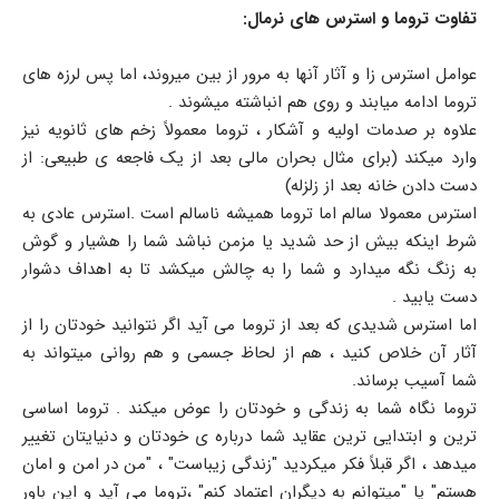
تفاوت تروما و استرس های نرمال:
عوامل استرس زا و آثار آنها به مرور از بین میروند، اما پس لرزه های
تروما ادامه میابند و روی هم انباشته میشوند .
علاوه بر صدمات اولیه و آشکار ، تروما معمولاً زخم های ثانویه نیز
وارد میکند (برای مثال بحران مالی بعد از یک فاجعه ی طبیعی: از
دست دادن خانه بعد از زلزله)
استرس معمولا سالم اما تروما همیشه ناسالم است .استرس عادی به
شرط اینکه بیش از حد شدید یا مزمن نباشد شما را هشیار و گوش
به زنگ نگه میدارد و شما را به چالش میکشد تا به اهداف دشوار
دست یابید .
اما استرس شدیدی که بعد از تروما می آید اگر نتوانید خودتان را از
آثار آن خلاص کنید ، هم از لحاظ جسمی و هم روانی میتواند به
شما آسیب برساند.
تروما نگاه شما به زندگی و خودتان را عوض میکند . تروما اساسی
ترین و ابتدایی ترین عقاید شما درباره ی خودتان و دنیایتان تغییر
میدهد ، اگر قبلاً فکر میکردید "زندگی زیباست" ، "من در امن و امان
هستم" یا "میتوانم به دیگران اعتماد کنم" ،تروما می آید و این باور