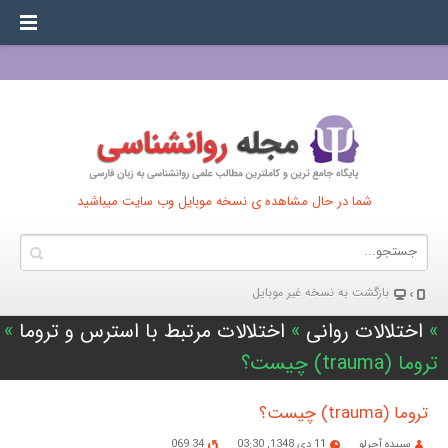
شما در حال مشاهده ی نسخه موبایل وب سایت میباشید
بازگشت به نسخه غير موبایل
»
اختلالات روانی
»
اختلالات مرتبط با استرس و تروما
»
تروما (trauma) چیست؟
تروما (trauma) چیست؟
سپیده آجرلو
11 دی 1348, 03:30
34 069