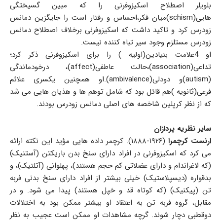
بلویلر اصطلاح اسکیزوفرنی را که مبین گسیختگی
هایی(schism)میان فکر،احساس و رفتار است را جایگزین دمانس
زودرس کرد و تاکید داشت که اسکیزوفرنی برخلاف اصطلاح دمانس
زودرس مستلزم وجود سیر تباه کننده نیست.
او 4علامت بنیادین(اولیه ) را برای اسکیزوفرنی ذکر کرد؛
تداعی(association)،حالت عاطفی(affect)، درخودماندگی
(autism)و دودلی(ambivalence).او همچنین یکسری علائم
فرعی(ثانویه )هم قائل بود که شامل توهم ها و هذیان هایی می شد
که از نظر کرپلین شاخصه های اصلی دمانس زودرس بودند.
سایر نظریه پردازان
ارنست کرچمرا
(۱۹۲۶-۱۸۸۸). کرچمر داده هایی مؤید این نکته ارائه
می کرد که اسکیزوفرنی در افراد دارای سنخ بدن باریکتن (آستنیک)
(که لاغراندام و دارای عضلاتی کم حجم هستند)، پهلوانی (آتلتیک)، و
بدقواره (دیسپلاستیک) خیلی بیشتر از افراد دارای سنخ بدنی فربه
تن (پیکنیک) (که کوتاه قد و خپل هستند) پیدا می شود. و در
مقابل، گروه فربه تن به اعتقاد او بیشتر ممکن بود به اختلالات
دوقطبی دچار شوند. گرچه مشاهدات او ممكن است عجیب به نظر