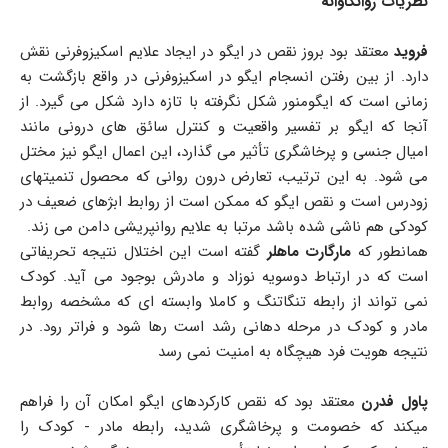
نظریات روانکاوانه
فروید
معتقد بود بروز نقص در ایگو در ایجاد علایم اسکیزوفرنی نقش
دارد. از بین رفتن انسجام ایگو در اسکیزوفرنی در واقع بازگشت به
زمانی است که ایگومنور شکل نگرفته با تازه دارد شکل می گیرد. از
آنجا که ایگو بر تفسیر واقعیت و کنترل سائق های درونی مانند
امیال جنسی و پرخاشگری تأثیر می گذارد، این اعمال ایگو نیز مختل
می شود. به این ترتیب، تعارض درون روانی که محصول تنميتهای
زودرس است و نقص ایگو که ممکن است از روابط ابژهای ضعیف در
کودکی هم ناشی شده باشد مرتبا به علایم روانپریشی دامن می زند.
همانطور که
مارگارت ماهلر
گفته است این اختلال نتیجه تحریفاتی
است که در ارتباط دوسویه نوزاد و مادرش بوجود می آید. کودک
نمی تواند از رابطه تنگاتنگ و کاملا وابسته ای که مشخصه روابط
مادر و کودک در مرحله دهانی رشد است رها شود و فراتر رود. در
نتیجه هویت فرد هیچگاه به امنیت نمی رسد
پاول فدرن
معتقد بود که نقص کارکردهای ایگو امکان آن را فراهم
میکند که خصومت و پرخاشگری شدید، رابطه مادر - کودک را