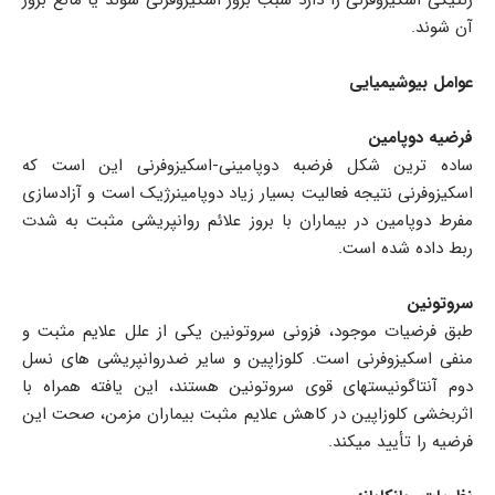
آن شوند.
عوامل بیوشیمیایی
فرضیه دوپامین
ساده ترین شکل فرضبه دوپامینی-اسکیزوفرنی این است که
اسکیزوفرنی نتیجه فعالیت بسیار زیاد دوپامینرژیک است و آزادسازی
مفرط دوپامین در بیماران با بروز علائم روانپریشی مثبت به شدت
ربط داده شده است.
سروتونین
طبق فرضیات موجود، فزونی سروتونین یکی از علل علایم مثبت و
منفی اسکیزوفرنی است. کلوزاپین و سایر ضدروانپریشی های نسل
دوم آنتاگونیستهای قوی سروتونین هستند، این یافته همراه با
اثربخشی کلوزاپین در کاهش علایم مثبت بیماران مزمن، صحت این
فرضیه را تأیید میکند.