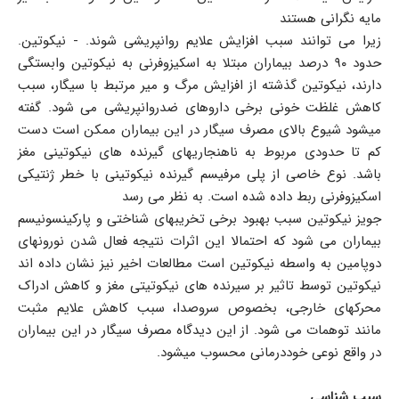
مایه نگرانی هستند
زیرا می توانند سبب افزایش علایم روانپریشی شوند. - نیکوتین.
حدود ۹۰ درصد بیماران مبتلا به اسکیزوفرنی به نیکوتین وابستگی
دارند، نیکوتین گذشته از افزایش مرگ و میر مرتبط با سیگار، سبب
کاهش غلظت خونی برخی داروهای ضدروانپریشی می شود. گفته
میشود شیوع بالای مصرف سیگار در این بیماران ممکن است دست
کم تا حدودی مربوط به ناهنجاریهای گیرنده های نیکوتینی مغز
باشد. نوع خاصی از پلی مرفیسم گیرنده نیکوتینی با خطر ژنتیکی
اسکیزوفرنی ربط داده شده است. به نظر می رسد
جویز نیکوتین سبب بهبود برخی تخریبهای شناختی و پارکینسونیسم
بیماران می شود که احتمالا این اثرات نتیجه فعال شدن نورونهای
دوپامین به واسطه نیکوتین است مطالعات اخیر نیز نشان داده اند
نیکوتین توسط تاثیر بر سیرنده های نیکوتیتی مغز و کاهش ادراک
محرکهای خارجی، بخصوص سروصدا، سبب کاهش علایم مثبت
مانند توهمات می شود. از این دیدگاه مصرف سیگار در این بیماران
در واقع نوعی خوددرمانی محسوب میشود.
سبب شناسی