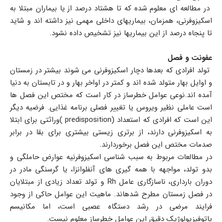
در مطالعه ای معلوم شده که تا هشتاد درصد از یا بیماران مبتلا به
اسکیزوفرنی، همزمان، بیماریهای داخلی مهمی نیز داشته اند و شاید
تا پنجاه درصد از این بیماریها نیز تشخیص داده نشود.
عفونت و فصل
تولد افرادی که بعدها دچار اسکیزوفرنی می شوند بیشتر در زمستان
و اوایل بهار متولد شده اند و کمتر در اواخر بهار و در تابستان به دنیا
آمده اند.نوعی عوامل خطرساز در کار است که مختص این فصل ها
است عاملی نظیر ویروس یا تغییر فصلی برنامه غذایی. فرضیه دیگر
این است که افرادی که استعداد (predisposition )وراثتی برای ابتلا
به اسکیزوفرنی دارند، از برتری زیستی بیشتری برای بقا در برابر
صدمات مختص این فصل برخوردارند.
در مطالعات مربوط به سبب شناسی اسکیزوفرنیه عوارض حاملگی و
بدو تولد، مواجهه با همه گیری های آنفلوانزا، یا گرسنگی مادر در
دوران بارداری، ناسازگاری عامل Rh و تولد تعداد زیادی از مبتلایان
در فصل زمستان مطرح شدهاند. ماهیت این عوامل حاکی از وجود
فرایند مرضی در رشد دستگاه عصبی است، اما مکانیسم
پاتوفیزیولوژیک دقیق این عوامل خطرساز معلوم نیست.