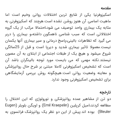
مقدمه
اسکیزوفرنیا یکی از شایع ترین اختلالات روانی وخیم است اما
ماهیت اساسی آن هنوز روشن نشده است.هرچند که اسکیزوفرنی به
مثابه یک بیماری واحد توصیف می شود،احتمالا مرکب از یک گروه
اختلالاتی است که سبب شناسی ناهمگون داشته،و بیماری را دربر
می گیرد که تظاهرات بالینی،پاسخ درمانی و سیر بیماری آنها یکسان
نیست.معمولا تاثیر بیماری شدید و دیرپا است و قبل از 25سالگی
شروع میشود و هیچ یک از طبقات اجتماعی از ابتلای به آن مصون
نیستند.نکته مهمی که می بایست مورد توجه بالینگران باشد آن
است که تشخیص اسکیزوفرنی کاملا مبتنی بر شرح حال روانپزشکی
و معاینه وضعیت روانی است.هیچگونه روش بررسی آزمایشگاهی
برای تشخیص اسکیزوفرنی وجود ندارد.
تارخچه
دو تن از مشاهیر عمده روانپزشکی و نورولوژی که این اختلال را
مطالعه کردند،امیل کرپلین (Emil Kraepelin) و اویگن بلویلر (Eugen
Bleuler) بوده اند.پیش از این دو نظر یک روانپزشک فرانسوی به