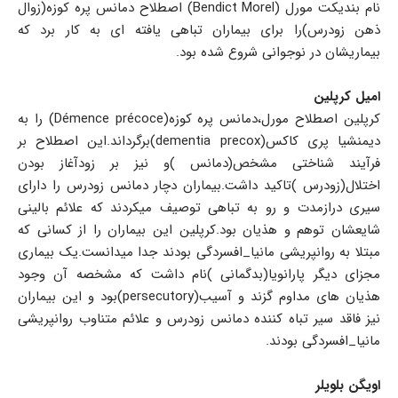
نام بندیکت مورل (Bendict Morel) اصطلاح دمانس پره کوزه(زوال
ذهن زودرس)را برای بیماران تباهی یافته ای به کار برد که
بیماریشان در نوجوانی شروع شده بود.
امیل کرپلین
کرپلین اصطلاح مورل،دمانس پره کوزه(Démence précoce) را به
دیمنشیا پری کاکس(dementia precox)برگرداند.این اصطلاح بر
فرآیند شناختی مشخص(دمانس )و نیز بر زودآغاز بودن
اختلال(زودرس )تاکید داشت.بیماران دچار دمانس زودرس را دارای
سیری درازمدت و رو به تباهی توصیف میکردند که علائم بالینی
شایعشان توهم و هذیان بود.کرپلین این بیماران را از کسانی که
مبتلا به روانپریشی مانیا_افسردگی بودند جدا میدانست.یک بیماری
مجزای دیگر پارانویا(بدگمانی )نام داشت که مشخصه آن وجود
هذیان های مداوم گزند و آسیب(persecutory)بود و این بیماران
نیز فاقد سیر تباه کننده دمانس زودرس و علائم متناوب روانپریشی
مانیا_افسردگی بودند.
اویگن بلویلر