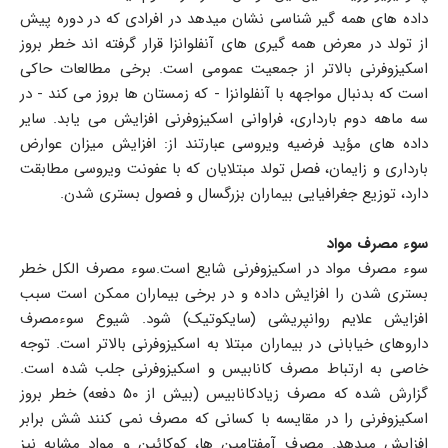
داده های همه گیر شناسی نشان میدهد در افرادی که در دوره پیش
از تولد در معرض همه گیری های آنفلوانزا قرار گرفته اند خطر بروز
اسکیزوفرنی بالاتر از جمعیت عمومی است. برخی مطالعات حاکی
است که بدنبال مواجهه با آنفلوانزا - که زمستان ها بروز می کند - در
سه ماهه دوم بارداری، فراوانی اسکیزوفرنی افزایش می یابد. سایر
داده های مؤيد فرضیه ویروسی عبارتند از: افزایش میزان عوارض
بارداری و زایمان، فصل تولد مبتلایان که با عفونت ویروسی مطابقت
دارد، توزیع جغرافیایی بیماران بزرگسال و فصول بستری شدن.
سوء مصرف مواد
سوء مصرف مواد در اسکیزوفرنی شایع است.سوء مصرف الکل خطر
بستری شدن را افزایش داده و در برخی بیماران ممکن است سبب
افزایش علایم روانپریشی (سایکوتیک) شود. شيوع سوءمصرف
داروهای خیابانی در بیماران مبتلا به اسکیزوفرنی بالاتر است. توجه
خاصی به ارتباط مصرف کانابیس و اسکیزوفرنی جلب شده است.
گزارش شده که مصرف زیادکانابیس (بیش از ۵۰ دفعه) خطر بروز
اسکیزوفرنی را در مقایسه با کسانی که مصرف نمی کنند شش برابر
افزایش میدهد. مصرف آمفتامین ها، کوکائین و مواد مشابه نیز