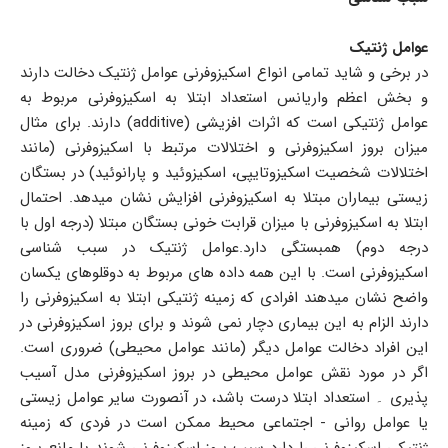
عوامل ژنتیک
در برخی و شاید تمامی انواع اسکیزوفرنی عوامل ژنتیک دخالت دارند
و بخش اعظم واریانس استعداد ابتلا به اسکیزوفرنی مربوط به
عوامل ژنتیکی است که اثرات افزیشی (additive) دارند. برای مثال
میزان بروز اسکیزوفرنی و اختلالات مرتبط با اسکیزوفرنی (مانند
اختلالات شخصیت اسکیزوتایپی، اسکیزوئید و پارانوئید) در بستگان
زیستی بیماران مبتلا به اسکیزوفرنی افزایش نشان میدهد. احتمال
ابتلا به اسکیزوفرنی با میزان قرابت خونی بستگان مبتلا (درجه اول با
درجه دوم) همبستگی دارد.عوامل ژنتیک در سبب شناسی
اسکیزوفرنی است. با این همه داده های مربوط به دوقلوهای یکسان
واضح نشان میدهند افرادی که زمینه ژنتیکی ابتلا به اسکیزوفرنی را
دارند الزام به این بیماری دچار نمی شوند و برای بروز اسکیزوفرنی در
این افراد دخالت عوامل دیگر (مانند عوامل محیطی) ضروری است.
اگر در مورد نقش عوامل محیطی در بروز اسکیزوفرنی مدل آسیب
پذیری ۔ استعداد ابتلا درست باشد، در آنصورت سایر عوامل زیستی
یا عوامل روانی - اجتماعی محیط ممکن است در فردی که زمینه
ژنتیکی اسکیزوفرنی را دارد سبب بروز اسکیزوفرنی شوند یا مانع بروز